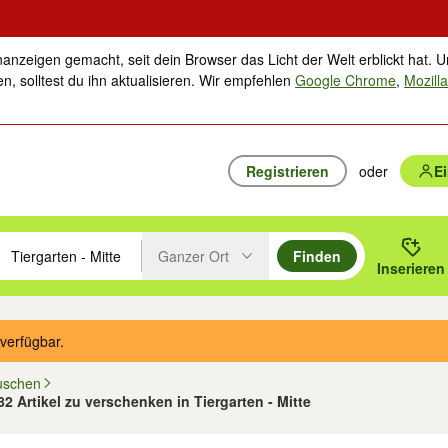
nanzeigen gemacht, seit dein Browser das Licht der Welt erblickt hat. U
n, solltest du ihn aktualisieren. Wir empfehlen
Google Chrome
,
Mozilla
Registrieren
oder
E
Ganzer Ort
Finden
hläge mit den Pfeiltasten nach oben/unten durchsuchen und mit Einga
 oder Ort eingeben. Eingabetaste drücken um zu suchen, oder Vorschl
Inserieren
Suche im Umkreis des gewählten Orts oder PLZ
verfügbar.
uschen
82 Artikel zu verschenken in Tiergarten - Mitte