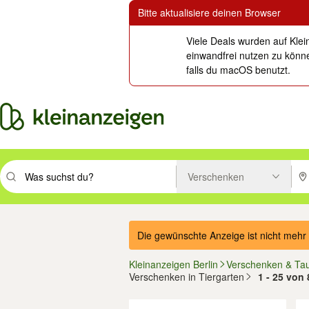
Bitte aktualisiere deinen Browser
Viele Deals wurden auf Klei
einwandfrei nutzen zu könne
falls du macOS benutzt.
Verschenken
Suchbegriff eingeben. Eingabetaste drücken um zu suchen, oder Vorsc
PLZ
Die gewünschte Anzeige ist nicht mehr 
Kleinanzeigen Berlin
Verschenken & Ta
Verschenken in Tiergarten
1 - 25 von 
Filter