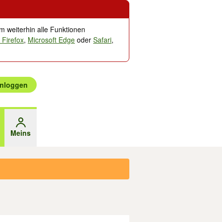
m weiterhin alle Funktionen
 Firefox
,
Microsoft Edge
oder
Safari
,
inloggen
betaste auswählen.
äge mit den Pfeiltasten nach oben/unten durchsuchen und mit Eingabe
Meins