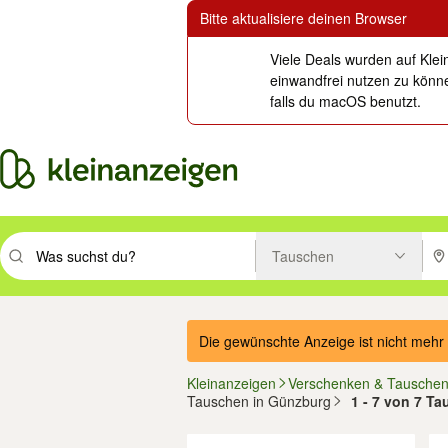
Bitte aktualisiere deinen Browser
Viele Deals wurden auf Klei
einwandfrei nutzen zu könne
falls du macOS benutzt.
Tauschen
Suchbegriff eingeben. Eingabetaste drücken um zu suchen, oder Vorsc
PLZ
Die gewünschte Anzeige ist nicht mehr 
Kleinanzeigen
Verschenken & Tausche
Tauschen in Günzburg
1 - 7 von 7 T
Filter