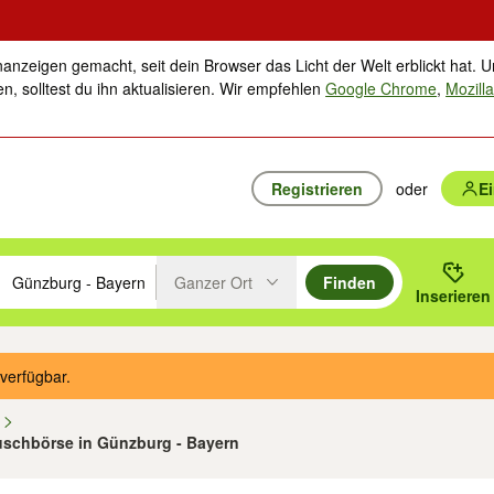
nanzeigen gemacht, seit dein Browser das Licht der Welt erblickt hat. U
n, solltest du ihn aktualisieren. Wir empfehlen
Google Chrome
,
Mozilla
Registrieren
oder
E
Ganzer Ort
Finden
hläge mit den Pfeiltasten nach oben/unten durchsuchen und mit Einga
 oder Ort eingeben. Eingabetaste drücken um zu suchen, oder Vorschl
Inserieren
Suche im Umkreis des gewählten Orts oder PLZ
verfügbar.
n
auschbörse in Günzburg - Bayern