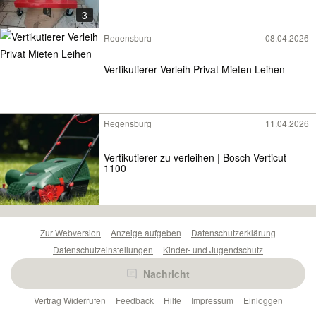
3
Regensburg
08.04.2026
Vertikutierer Verleih Privat Mieten Leihen
Regensburg
11.04.2026
Vertikutierer zu verleihen | Bosch Verticut
1100
Zur Webversion
Anzeige aufgeben
Datenschutzerklärung
Datenschutzeinstellungen
Kinder- und Jugendschutz
Barrierefreiheitserklärung
Sicherheitslücken melden
Nachricht
Nutzungsbedingungen
Beliebte Suchen
Anzeigen Übersicht
Vertrag Widerrufen
Feedback
Hilfe
Impressum
Einloggen