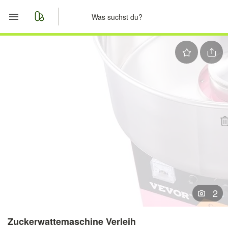
Start
Merkliste
Nachrichten
Anzeige aufgeben
2
Zuckerwattemaschine Verleih