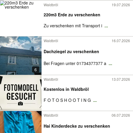
Waldbröl
19.07.2026
220m3 Erde zu verschenken
Zu verschenken mit Transport i
...
Waldbröl
16.07.2026
Dachziegel zu verschenken
Bei Fragen unter 01734377377 a
...
6
Waldbröl
13.07.2026
Kostenlos in Waldbröl
F O T O S H O O T I N G
...
Waldbröl
06.07.2026
Hai Kinderdecke zu verschenken