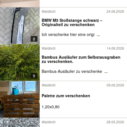
Waldbröl
24.06.2026
BMW M5 Stoßstange schwarz –
Originalteil zu verschenken
Ich verschenke hier eine origi
...
8
Waldbröl
14.06.2026
Bambus Ausläufer zum Selbstausgraben
zu verschenken.
Bambus-Ausläufer zu verschenke
...
9
Waldbröl
09.06.2026
Palette zum verschenken
1,20x0,80
Waldbröl
28.05.2026