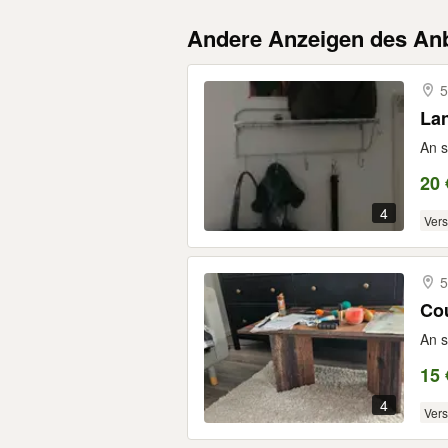
Andere Anzeigen des Anb
5
An s
20 
4
Ver
5
An s
15 
4
Ver