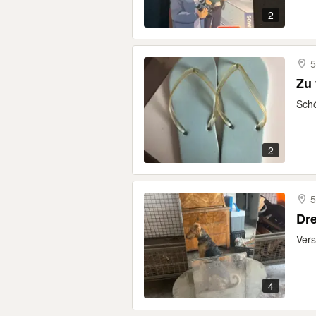
2
5
Zu 
Schö
2
5
Dre
Vers
4