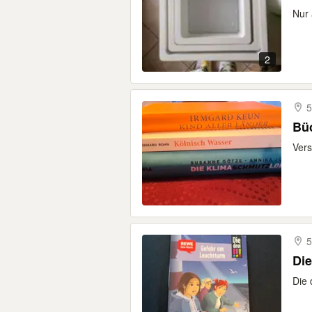
Nur 
2
5
Büc
Vers
5
Die
Die 