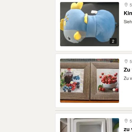
5
Ki
Sieh
2
5
Zu
Zu 
5
zu