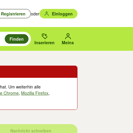
Registrieren
oder
Einloggen
Finden
en durchsuchen und mit Eingabetaste auswählen.
n um zu suchen, oder Vorschläge mit den Pfeiltasten nach oben/unten
des gewählten Orts oder PLZ.
Inserieren
Meins
hat. Um weiterhin alle
le Chrome
,
Mozilla Firefox
,
Nachricht schreiben