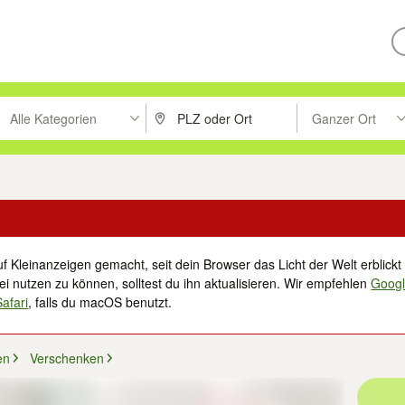
Alle Kategorien
Ganzer Ort
ken um zu suchen, oder Vorschläge mit den Pfeiltasten nach oben/unt
PLZ oder Ort eingeben. Eingabetaste drücke
Suche im Umkreis 
f Kleinanzeigen gemacht, seit dein Browser das Licht der Welt erblickt 
i nutzen zu können, solltest du ihn aktualisieren. Wir empfehlen
Goog
Safari
, falls du macOS benutzt.
en
Verschenken