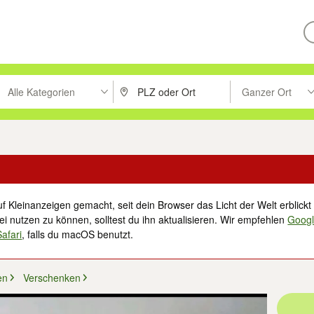
Alle Kategorien
Ganzer Ort
ken um zu suchen, oder Vorschläge mit den Pfeiltasten nach oben/unt
PLZ oder Ort eingeben. Eingabetaste drücke
Suche im Umkreis 
f Kleinanzeigen gemacht, seit dein Browser das Licht der Welt erblickt 
i nutzen zu können, solltest du ihn aktualisieren. Wir empfehlen
Goog
Safari
, falls du macOS benutzt.
en
Verschenken