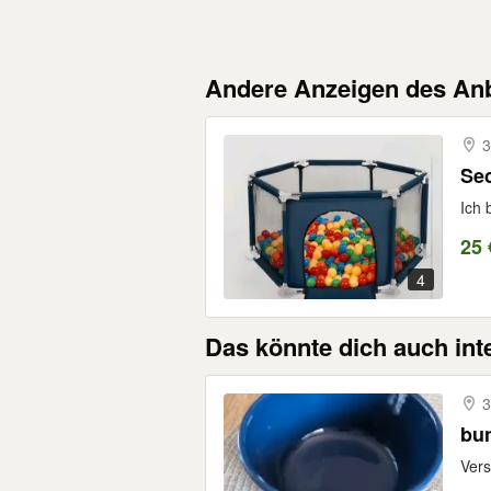
Andere Anzeigen des Anb
3
Sec
Ich 
25 
4
Das könnte dich auch int
3
bun
Vers