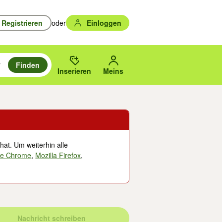
Registrieren
oder
Einloggen
Finden
en durchsuchen und mit Eingabetaste auswählen.
n um zu suchen, oder Vorschläge mit den Pfeiltasten nach oben/unten
des gewählten Orts oder PLZ.
Inserieren
Meins
hat. Um weiterhin alle
le Chrome
,
Mozilla Firefox
,
Nachricht schreiben