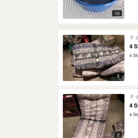
10
3
4 S
4 St
2
3
4 S
4 St
2