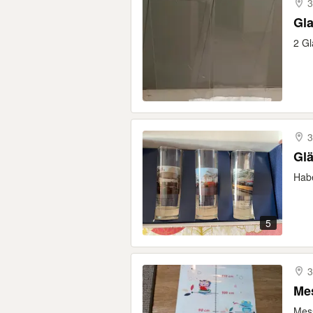
3
Gl
2 Gl
3
Glä
Hab
5
3
Mess