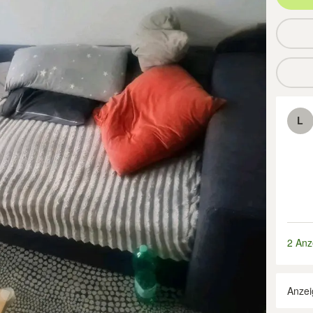
L
2 Anz
Anzei