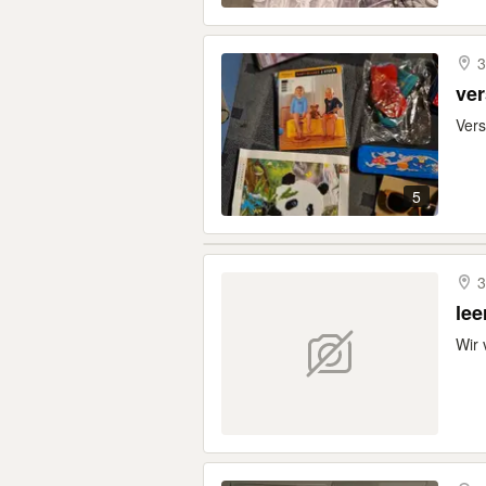
3
ve
Vers
5
3
lee
Wir 