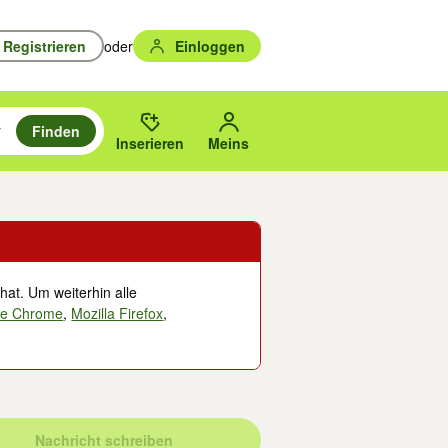
Registrieren
oder
Einloggen
Finden
en durchsuchen und mit Eingabetaste auswählen.
n um zu suchen, oder Vorschläge mit den Pfeiltasten nach oben/unten
des gewählten Orts oder PLZ.
Inserieren
Meins
hat. Um weiterhin alle
le Chrome
,
Mozilla Firefox
,
Nachricht schreiben