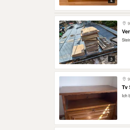
4
9
Ver
Stei
3
9
Tv 
Ich 