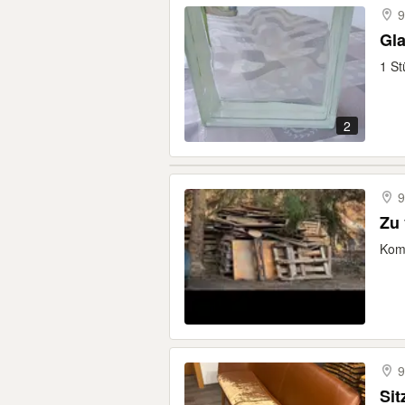
9
1 St
2
9
Zu
Komp
9
Sit