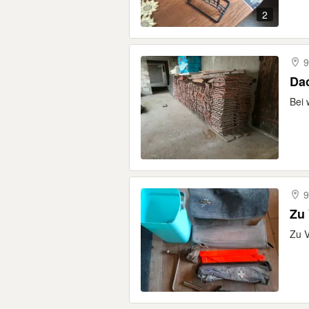
2
9
Da
Bei 
9
Zu
Zu V