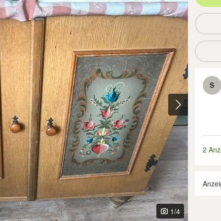
S
2 Anz
Anzei
1
/4