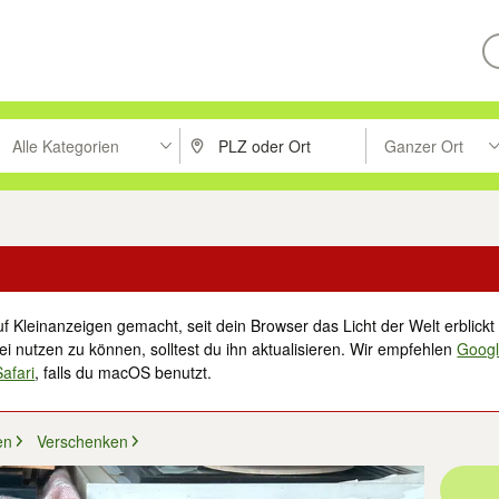
Alle Kategorien
Ganzer Ort
ken um zu suchen, oder Vorschläge mit den Pfeiltasten nach oben/unt
PLZ oder Ort eingeben. Eingabetaste drücke
Suche im Umkreis 
f Kleinanzeigen gemacht, seit dein Browser das Licht der Welt erblickt 
i nutzen zu können, solltest du ihn aktualisieren. Wir empfehlen
Goog
Safari
, falls du macOS benutzt.
en
Verschenken