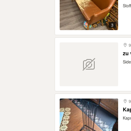
Stof
3
9
zu
Side
9
Ka
Kaps