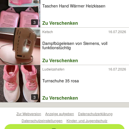
Taschen Hand Wärmer Heizkissen
3
Zu Verschenken
Ketsch
16.07.2026
Dampfbügeleisen von Siemens, voll
funktionstüchtig
Zu Verschenken
Ludwigshafen
16.07.2026
Turnschuhe 35 rosa
3
Zu Verschenken
Zur Webversion
Anzeige aufgeben
Datenschutzerklärung
Datenschutzeinstellungen
Kinder- und Jugendschutz
Barrierefreiheitserklärung
Sicherheitslücken melden