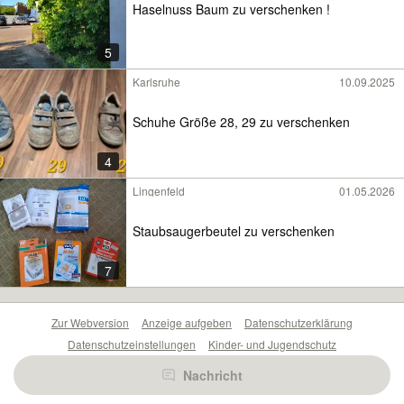
Haselnuss Baum zu verschenken !
5
Karlsruhe
10.09.2025
Schuhe Größe 28, 29 zu verschenken
4
Lingenfeld
01.05.2026
Staubsaugerbeutel zu verschenken
7
Zur Webversion
Anzeige aufgeben
Datenschutzerklärung
Datenschutzeinstellungen
Kinder- und Jugendschutz
Barrierefreiheitserklärung
Sicherheitslücken melden
Nachricht
Nutzungsbedingungen
Beliebte Suchen
Anzeigen Übersicht