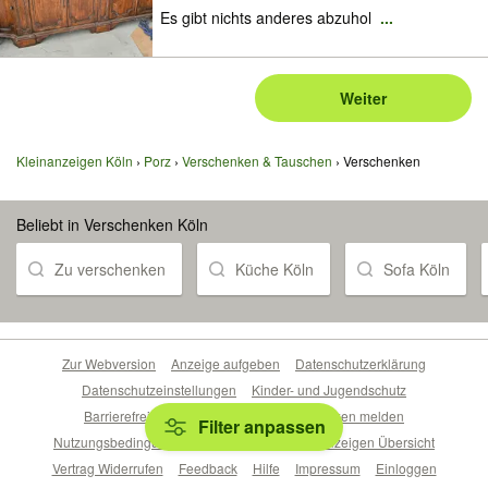
Es gibt nichts anderes abzuhol
...
Weiter
Kleinanzeigen Köln
Porz
Verschenken & Tauschen
Verschenken
Beliebt in Verschenken Köln
Zu verschenken
Küche Köln
Sofa Köln
Zur Webversion
Anzeige aufgeben
Datenschutzerklärung
Datenschutzeinstellungen
Kinder- und Jugendschutz
Barrierefreiheitserklärung
Sicherheitslücken melden
Filter anpassen
Nutzungsbedingungen
Beliebte Suchen
Anzeigen Übersicht
Vertrag Widerrufen
Feedback
Hilfe
Impressum
Einloggen