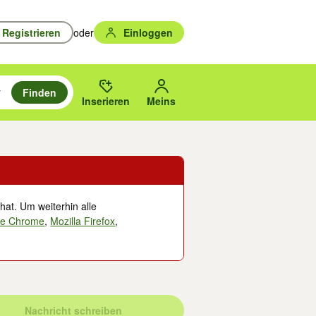
Registrieren
oder
Einloggen
Finden
en durchsuchen und mit Eingabetaste auswählen.
n um zu suchen, oder Vorschläge mit den Pfeiltasten nach oben/unten
des gewählten Orts oder PLZ.
Inserieren
Meins
hat. Um weiterhin alle
le Chrome
,
Mozilla Firefox
,
Nachricht schreiben