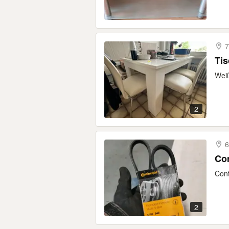
7
Tis
Weiß
2
6
Con
Cont
2