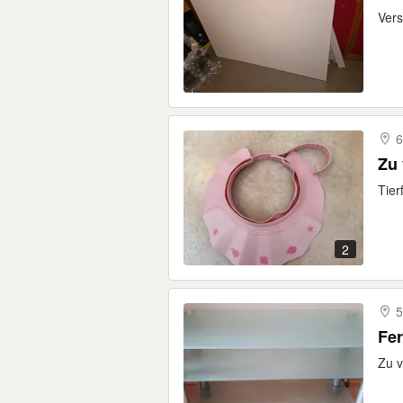
Vers
6
Zu
Tier
2
5
Fer
Zu v