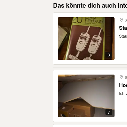
Das könnte dich auch int
6
St
Stau
3
6
Hoc
Ich 
7