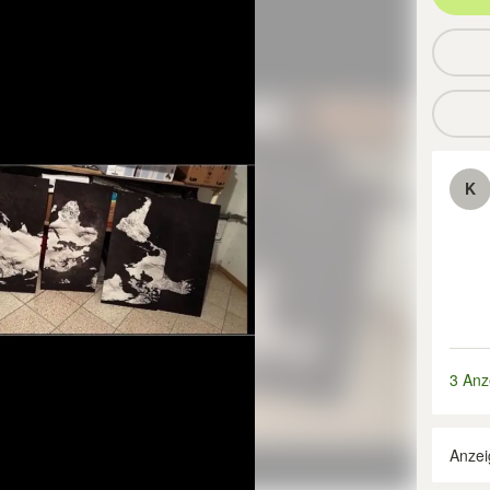
K
3 Anz
Anzei