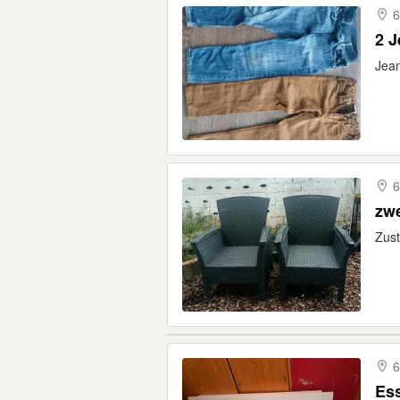
6
2 
Jean
6
zwe
Zust
6
Es