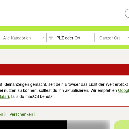
Alle Kategorien
Ganzer Ort
ken um zu suchen, oder Vorschläge mit den Pfeiltasten nach oben/unt
PLZ oder Ort eingeben. Eingabetaste drücke
Suche im Umkreis 
f Kleinanzeigen gemacht, seit dein Browser das Licht der Welt erblickt 
i nutzen zu können, solltest du ihn aktualisieren. Wir empfehlen
Goog
Safari
, falls du macOS benutzt.
en
Verschenken