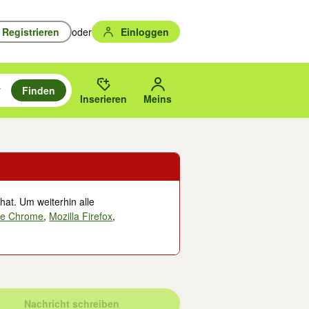
Registrieren
oder
Einloggen
Finden
en durchsuchen und mit Eingabetaste auswählen.
n um zu suchen, oder Vorschläge mit den Pfeiltasten nach oben/unten
des gewählten Orts oder PLZ.
Inserieren
Meins
hat. Um weiterhin alle
le Chrome
,
Mozilla Firefox
,
Nachricht schreiben