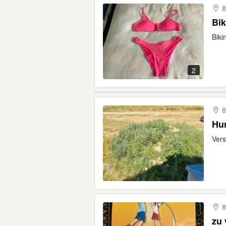
8
Bik
Biki
2
8
Hu
Vers
8
zu 