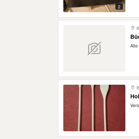
2
8
Büc
Alte
8
Hol
Vers