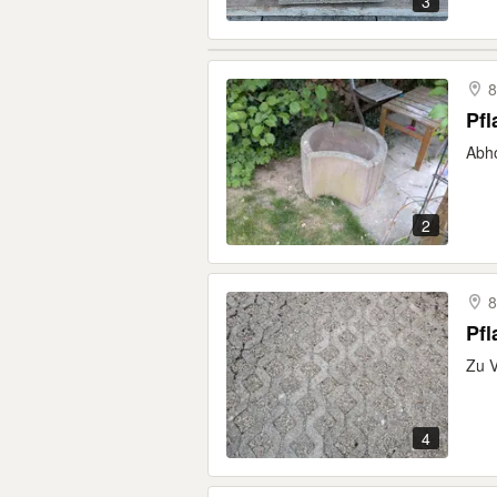
3
8
Pfl
Abho
2
8
Pfl
Zu V
4