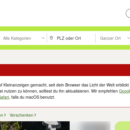
Alle Kategorien
Ganzer Ort
ken um zu suchen, oder Vorschläge mit den Pfeiltasten nach oben/unt
PLZ oder Ort eingeben. Eingabetaste drücke
Suche im Umkreis 
f Kleinanzeigen gemacht, seit dein Browser das Licht der Welt erblickt 
i nutzen zu können, solltest du ihn aktualisieren. Wir empfehlen
Goog
Safari
, falls du macOS benutzt.
en
Verschenken