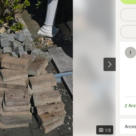
I
2 Anz
Anzei
1
/3