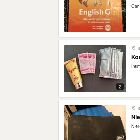
Ganz
8
Kos
Inti
2
8
Nie
Nier