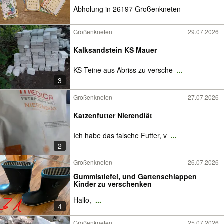
Abholung in 26197 Großenkneten
Großenkneten
29.07.2026
Kalksandstein KS Mauer
KS Teine aus Abriss zu versche
...
3
Großenkneten
27.07.2026
Katzenfutter Nierendiät
Ich habe das falsche Futter, v
...
2
Großenkneten
26.07.2026
Gummistiefel, und Gartenschlappen
Kinder zu verschenken
Hallo,
...
4
Großenkneten
25.07.2026