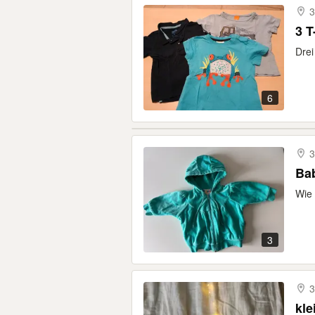
3
3 T
Drei
6
3
Bab
Wie 
3
3
kle