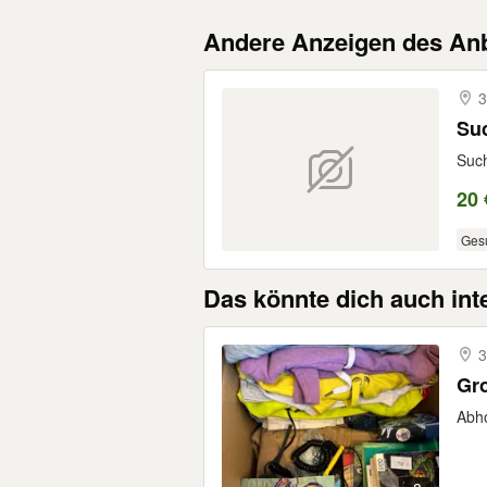
Andere Anzeigen des Anb
3
Suc
Such
20 
Ges
Das könnte dich auch int
3
Gro
Abh