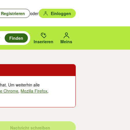
Registrieren
oder
Einloggen
Finden
en durchsuchen und mit Eingabetaste auswählen.
n um zu suchen, oder Vorschläge mit den Pfeiltasten nach oben/unten
des gewählten Orts oder PLZ.
Inserieren
Meins
hat. Um weiterhin alle
le Chrome
,
Mozilla Firefox
,
Nachricht schreiben