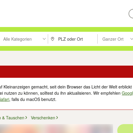
Alle Kategorien
Ganzer Ort
ken um zu suchen, oder Vorschläge mit den Pfeiltasten nach oben/unt
PLZ oder Ort eingeben. Eingabetaste drücke
Suche im Umkreis 
f Kleinanzeigen gemacht, seit dein Browser das Licht der Welt erblickt 
i nutzen zu können, solltest du ihn aktualisieren. Wir empfehlen
Goog
Safari
, falls du macOS benutzt.
n & Tauschen
Verschenken