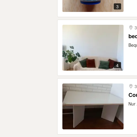
3
3
be
Bequ
4
3
Co
Nur 