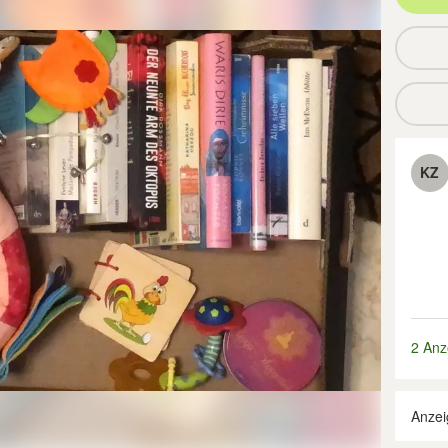
KZ
2 Anz
Anzei