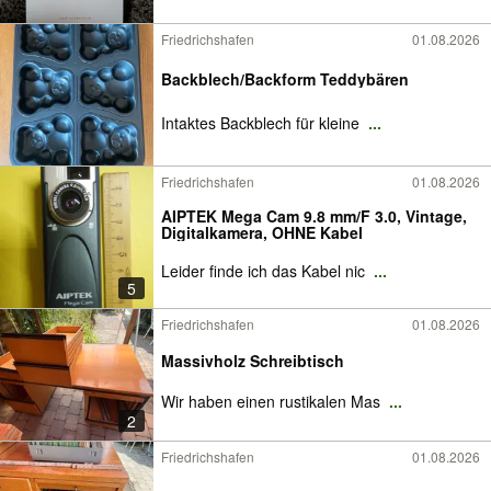
Friedrichshafen
01.08.2026
Backblech/Backform Teddybären
Intaktes Backblech für kleine
...
Friedrichshafen
01.08.2026
AIPTEK Mega Cam 9.8 mm/F 3.0, Vintage,
Digitalkamera, OHNE Kabel
Leider finde ich das Kabel nic
...
5
Friedrichshafen
01.08.2026
Massivholz Schreibtisch
Wir haben einen rustikalen Mas
...
2
Friedrichshafen
01.08.2026