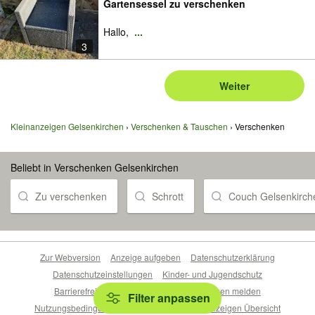
Gartensessel zu verschenken
Hallo,
...
3
Weiter
Kleinanzeigen Gelsenkirchen
Verschenken & Tauschen
Verschenken
Beliebt in Verschenken Gelsenkirchen
Zu verschenken
Schrott
Couch Gelsenkirch
Zur Webversion
Anzeige aufgeben
Datenschutzerklärung
Datenschutzeinstellungen
Kinder- und Jugendschutz
Barrierefreiheitserklärung
Sicherheitslücken melden
Filter anpassen
Nutzungsbedingungen
Beliebte Suchen
Anzeigen Übersicht