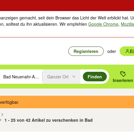
nanzeigen gemacht, seit dein Browser das Licht der Welt erblickt hat. U
n, solltest du ihn aktualisieren. Wir empfehlen
Google Chrome
,
Mozilla
Registrieren
oder
E
Ganzer Ort
Finden
hläge mit den Pfeiltasten nach oben/unten durchsuchen und mit Einga
 oder Ort eingeben. Eingabetaste drücken um zu suchen, oder Vorschl
Inserieren
Suche im Umkreis des gewählten Orts oder PLZ
verfügbar.
n
1 - 25 von 42 Artikel zu verschenken in Bad