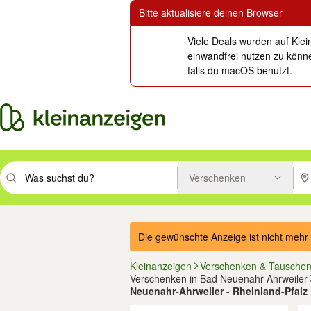
Bitte aktualisiere deinen Browser
Viele Deals wurden auf Klei
einwandfrei nutzen zu könne
falls du macOS benutzt.
Verschenken
Suchbegriff eingeben. Eingabetaste drücken um zu suchen, oder Vorsc
PLZ
Die gewünschte Anzeige ist nicht mehr 
Kleinanzeigen
Verschenken & Tausche
Verschenken in Bad Neuenahr-Ahrweiler
Neuenahr-Ahrweiler - Rheinland-Pfalz