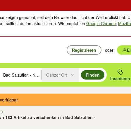
nanzeigen gemacht, seit dein Browser das Licht der Welt erblickt hat. U
n, solltest du ihn aktualisieren. Wir empfehlen
Google Chrome
,
Mozilla
Registrieren
oder
E
Ganzer Ort
Finden
hläge mit den Pfeiltasten nach oben/unten durchsuchen und mit Einga
 oder Ort eingeben. Eingabetaste drücken um zu suchen, oder Vorschl
Inserieren
Suche im Umkreis des gewählten Orts oder PLZ
verfügbar.
n
von 183 Artikel zu verschenken in Bad Salzuflen -