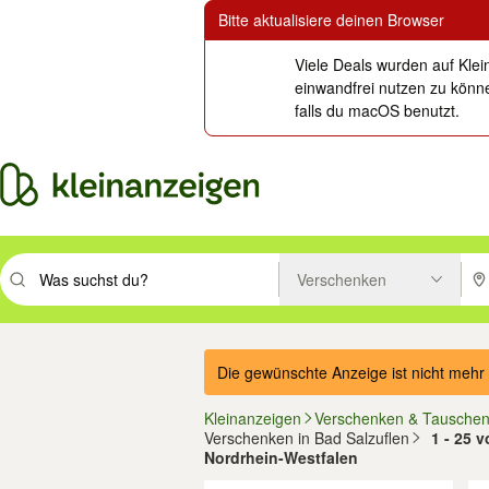
Bitte aktualisiere deinen Browser
Viele Deals wurden auf Klei
einwandfrei nutzen zu könne
falls du macOS benutzt.
Verschenken
Suchbegriff eingeben. Eingabetaste drücken um zu suchen, oder Vorsc
PLZ
Die gewünschte Anzeige ist nicht mehr 
Kleinanzeigen
Verschenken & Tausche
Verschenken in Bad Salzuflen
1 - 25 
Nordrhein-Westfalen