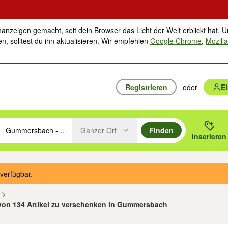
nanzeigen gemacht, seit dein Browser das Licht der Welt erblickt hat. U
n, solltest du ihn aktualisieren. Wir empfehlen
Google Chrome
,
Mozilla
Registrieren
oder
E
Ganzer Ort
Finden
hläge mit den Pfeiltasten nach oben/unten durchsuchen und mit Einga
 oder Ort eingeben. Eingabetaste drücken um zu suchen, oder Vorschl
Inserieren
Suche im Umkreis des gewählten Orts oder PLZ
verfügbar.
n
 von 134 Artikel zu verschenken in Gummersbach