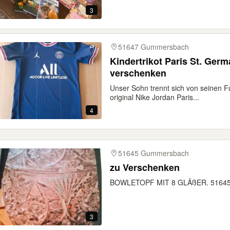
3
51647 Gummersbach
Kindertrikot Paris St. Germain Gr. 147-158 zu
verschenken
Unser Sohn trennt sich von seinen Fuß
original Nike Jordan Paris...
4
51645 Gummersbach
zu Verschenken
BOWLETOPF MIT 8 GLÄßER. 5164
3