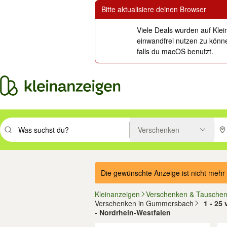
Bitte aktualisiere deinen Browser
Viele Deals wurden auf Klei
einwandfrei nutzen zu könne
falls du macOS benutzt.
Verschenken
Suchbegriff eingeben. Eingabetaste drücken um zu suchen, oder Vorsc
PLZ
Die gewünschte Anzeige ist nicht mehr 
Kleinanzeigen
Verschenken & Tausche
Verschenken in Gummersbach
1 - 25
- Nordrhein-Westfalen