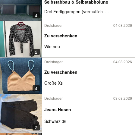
Selbstabbau & Selbstabholung
Drei Fertiggaragen (vermutlich
...
4
Drolshagen
04.08.2026
Zu verschenken
Wie neu
2
Drolshagen
04.08.2026
Zu verschenken
Größe Xs
4
Drolshagen
03.08.2026
Jeans Hosen
Schwarz 36
2