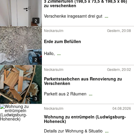
3 Zimmertüren (198,5 x 73,5 & 198,5 x 86)
zu verschenken
Verschenke insgesamt drei gut
...
2
Neckarsulm
Gestern, 20:08
Erde zum Befüllen
Hallo,
...
2
Neckarsulm
Gestern, 20:02
Parkettstaebchen aus Renovierung zu
Verschenken
Parkett aus 2 Räumen
...
3
Neckarsulm
04.08.2026
Wohnung zu entrümpeln (Ludwigsburg-
Hoheneck)
Details zur Wohnung & Situatio
...