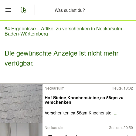
Start
84 Ergebnisse –
Artikel zu verschenken in Neckarsulm -
Baden-Württemberg
Merkliste
Die gewünschte Anzeige ist nicht mehr
Nachrichten
verfügbar.
Anzeige aufgeben
Neckarsulm
Heute, 18:02
Hof Steine,Knochensteine,ca.58qm zu
verschenken
Verschenken ca.58qm Knochenste
...
Neckarsulm
Gestern, 20:50