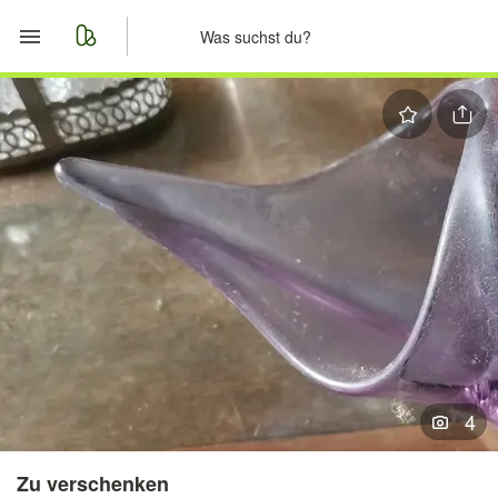
Start
Merkliste
Nachrichten
Anzeige aufgeben
4
Zu verschenken