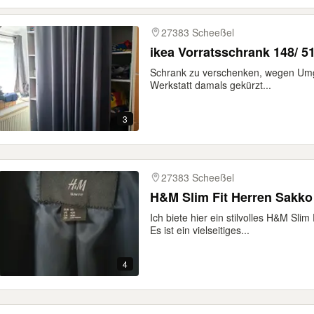
27383 Scheeßel
ikea Vorratsschrank 148/ 51
Schrank zu verschenken, wegen Umgest
Werkstatt damals gekürzt...
3
27383 Scheeßel
H&M Slim Fit Herren Sakko 
Ich biete hier ein stilvolles H&M Sli
Es ist ein vielseitiges...
4