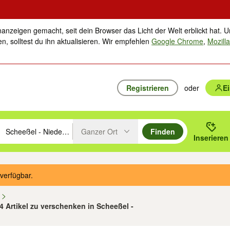
nanzeigen gemacht, seit dein Browser das Licht der Welt erblickt hat. U
n, solltest du ihn aktualisieren. Wir empfehlen
Google Chrome
,
Mozilla
Registrieren
oder
E
Ganzer Ort
Finden
hläge mit den Pfeiltasten nach oben/unten durchsuchen und mit Einga
 oder Ort eingeben. Eingabetaste drücken um zu suchen, oder Vorschl
Inserieren
Suche im Umkreis des gewählten Orts oder PLZ
verfügbar.
n
34 Artikel zu verschenken in Scheeßel -