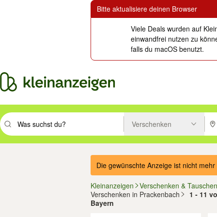
Bitte aktualisiere deinen Browser
Viele Deals wurden auf Klei
einwandfrei nutzen zu könne
falls du macOS benutzt.
Verschenken
Suchbegriff eingeben. Eingabetaste drücken um zu suchen, oder Vorsc
PLZ
Die gewünschte Anzeige ist nicht mehr 
Kleinanzeigen
Verschenken & Tausche
Verschenken in Prackenbach
1 - 11 v
Bayern