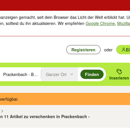
nanzeigen gemacht, seit dein Browser das Licht der Welt erblickt hat. U
n, solltest du ihn aktualisieren. Wir empfehlen
Google Chrome
,
Mozilla
Registrieren
oder
E
Ganzer Ort
Finden
hläge mit den Pfeiltasten nach oben/unten durchsuchen und mit Einga
 oder Ort eingeben. Eingabetaste drücken um zu suchen, oder Vorschl
Inserieren
Suche im Umkreis des gewählten Orts oder PLZ
verfügbar.
n
on 11 Artikel zu verschenken in Prackenbach -