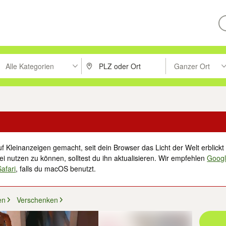
Alle Kategorien
Ganzer Ort
ken um zu suchen, oder Vorschläge mit den Pfeiltasten nach oben/unt
PLZ oder Ort eingeben. Eingabetaste drücke
Suche im Umkreis 
f Kleinanzeigen gemacht, seit dein Browser das Licht der Welt erblickt 
i nutzen zu können, solltest du ihn aktualisieren. Wir empfehlen
Goog
Safari
, falls du macOS benutzt.
en
Verschenken