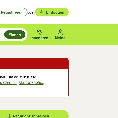
Registrieren
oder
Einloggen
Finden
en durchsuchen und mit Eingabetaste auswählen.
n um zu suchen, oder Vorschläge mit den Pfeiltasten nach oben/unten
des gewählten Orts oder PLZ.
Inserieren
Meins
hat. Um weiterhin alle
le Chrome
,
Mozilla Firefox
,
Nachricht schreiben