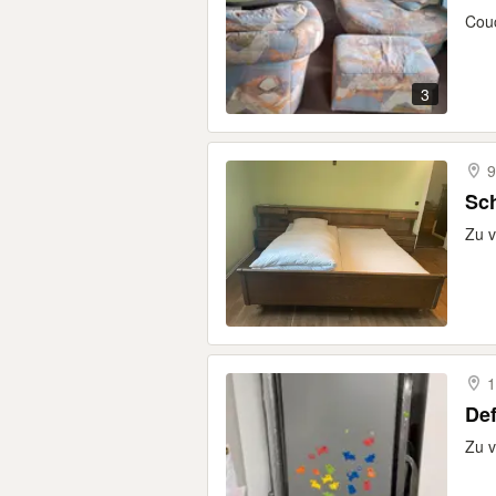
Couc
3
9
Sc
Zu 
1
Def
Zu v