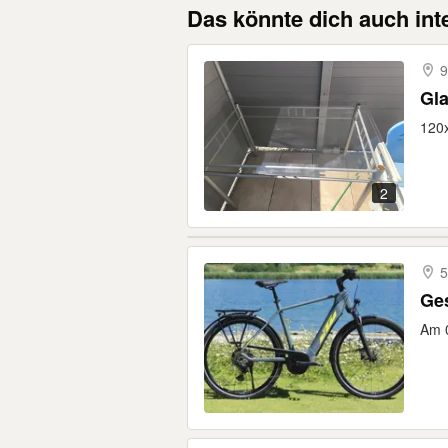
Das könnte dich auch int
9
Gla
120x
2
5
Ges
Am 0