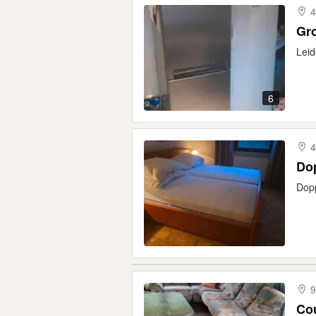
4
Leid
6
4
Dop
Dopp
9
Co