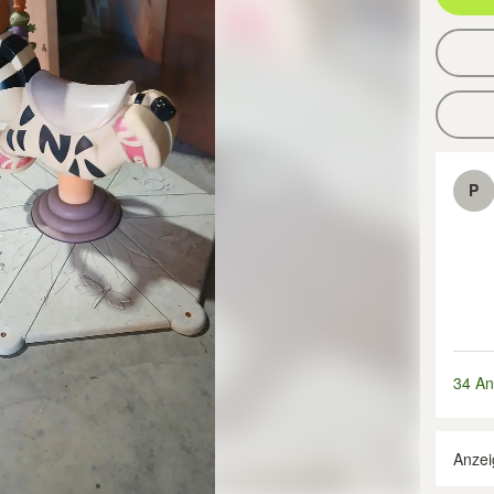
P
34 An
Anzei