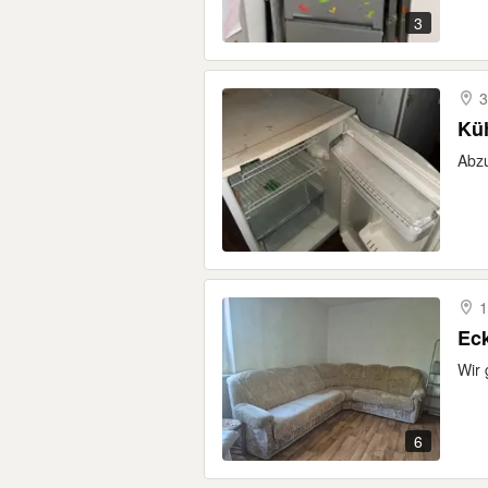
3
3
Kü
Abzu
1
Eck
Wir 
6