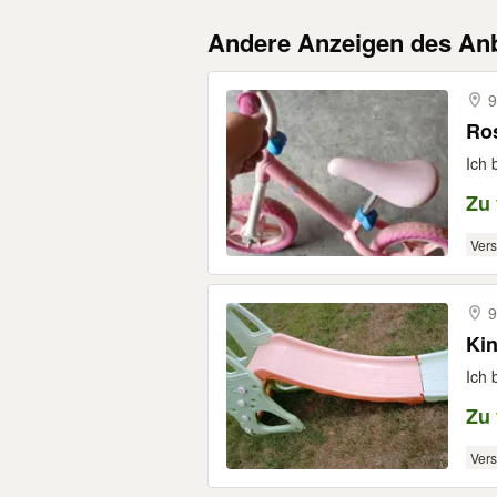
Andere Anzeigen des Anb
9
Ros
Ich 
Zu
Ver
9
Kin
Ich 
Zu
Ver