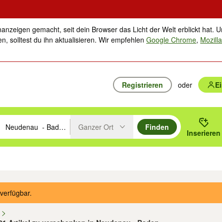
nanzeigen gemacht, seit dein Browser das Licht der Welt erblickt hat. U
n, solltest du ihn aktualisieren. Wir empfehlen
Google Chrome
,
Mozilla
Registrieren
oder
E
Ganzer Ort
Finden
hläge mit den Pfeiltasten nach oben/unten durchsuchen und mit Einga
 oder Ort eingeben. Eingabetaste drücken um zu suchen, oder Vorschl
Inserieren
Suche im Umkreis des gewählten Orts oder PLZ
ik
Familie, Kind & Baby
Haustiere
Freizeit, Hobby & Nachbarschaft
Musik
verfügbar.
n