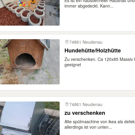
Es ist ein haustierfreier Haushalt u
immer abgedeckt. Kann...
74861 Neudenau
Hundehütte/Holzhütte
Zu verschenken. Ca 120x85 Massiv Ho
geeignet
74861 Neudenau
zu verschenken
Alte spülmaschine von ikea als defek
allerdings ist von unten...