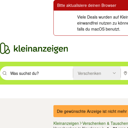
Bitte aktualisiere deinen Browser
Viele Deals wurden auf Klei
einwandfrei nutzen zu könne
falls du macOS benutzt.
Verschenken
Suchbegriff eingeben. Eingabetaste drücken um zu suchen, oder Vorsc
PLZ
Immobilien
Mode & Beauty
Auto, Rad & Boot
Haus & Garten
Jobs
Elektron
Die gewünschte Anzeige ist nicht mehr 
Kleinanzeigen
Verschenken & Tausche