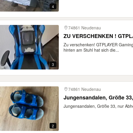
4
74861 Neudenau
ZU VERSCHENKEN ! GTPLA
Zu verschenken! GTPLAYER Gaming St
hinten am Stuhl hat sich die...
3
74861 Neudenau
Jungensandalen, Größe 33
Jungensandalen, Größe 33, nur Abh
2