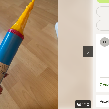
O
7 Anz
Anzei
1
/12