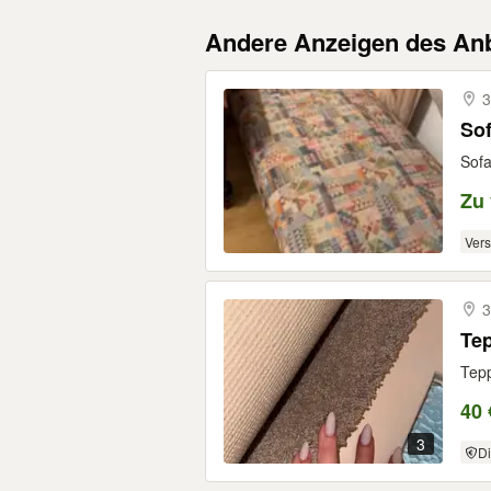
Andere Anzeigen des Anb
3
So
Sofa
Zu
Ver
3
Tep
Tepp
40 
3
Di