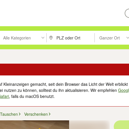
Alle Kategorien
Ganzer Ort
ken um zu suchen, oder Vorschläge mit den Pfeiltasten nach oben/unt
PLZ oder Ort eingeben. Eingabetaste drücke
Suche im Umkreis 
f Kleinanzeigen gemacht, seit dein Browser das Licht der Welt erblickt 
i nutzen zu können, solltest du ihn aktualisieren. Wir empfehlen
Goog
Safari
, falls du macOS benutzt.
 Tauschen
Verschenken