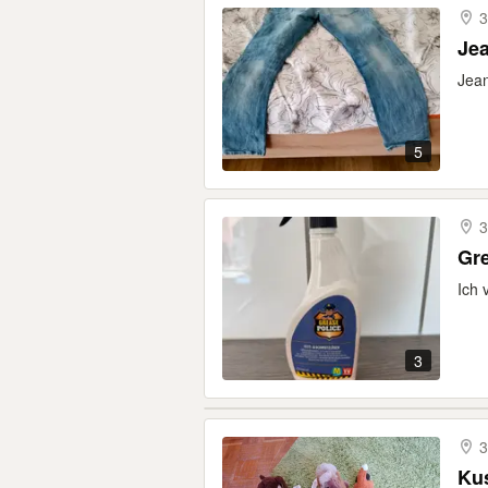
3
Je
Jean
5
3
Gre
Ich 
3
3
Ku