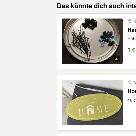
Das könnte dich auch int
3
Ha
Habe
1 €
4
3
Ho
40 c