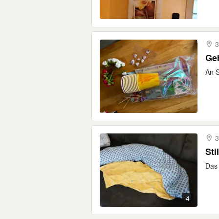
3
Ge
An S
3
Sti
Das 
4