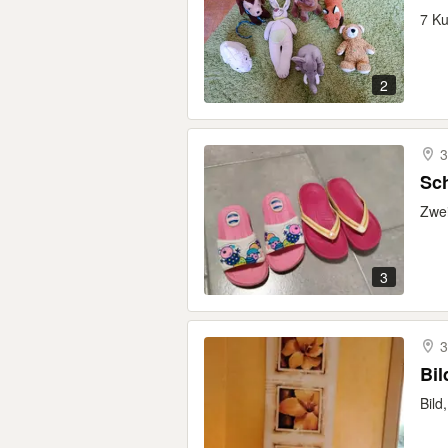
7 Ku
2
3
Sch
Zwei
3
3
Bil
Bild