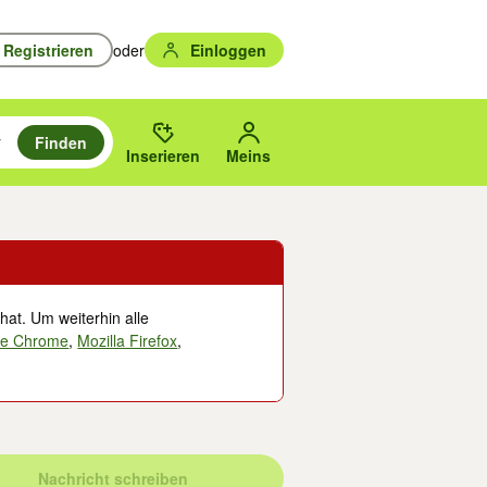
Registrieren
oder
Einloggen
Finden
en durchsuchen und mit Eingabetaste auswählen.
n um zu suchen, oder Vorschläge mit den Pfeiltasten nach oben/unten
des gewählten Orts oder PLZ.
Inserieren
Meins
hat. Um weiterhin alle
le Chrome
,
Mozilla Firefox
,
Nachricht schreiben