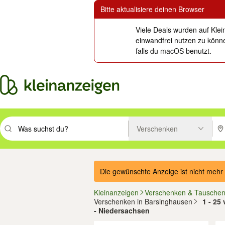
Bitte aktualisiere deinen Browser
Viele Deals wurden auf Klei
einwandfrei nutzen zu könne
falls du macOS benutzt.
Verschenken
Suchbegriff eingeben. Eingabetaste drücken um zu suchen, oder Vorsc
PLZ
Die gewünschte Anzeige ist nicht mehr 
Kleinanzeigen
Verschenken & Tausche
Verschenken in Barsinghausen
1 - 25
- Niedersachsen