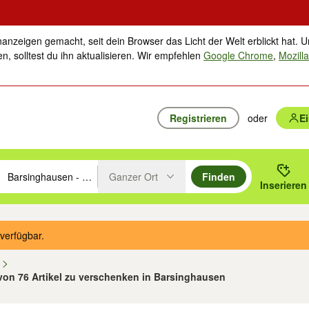
nanzeigen gemacht, seit dein Browser das Licht der Welt erblickt hat. U
n, solltest du ihn aktualisieren. Wir empfehlen
Google Chrome
,
Mozilla
Registrieren
oder
E
Ganzer Ort
Finden
hläge mit den Pfeiltasten nach oben/unten durchsuchen und mit Einga
 oder Ort eingeben. Eingabetaste drücken um zu suchen, oder Vorschl
Inserieren
Suche im Umkreis des gewählten Orts oder PLZ
verfügbar.
n
 von 76 Artikel zu verschenken in Barsinghausen