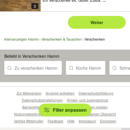
Ich verschenke es. Guter Zusta
...
3
Weiter
Kleinanzeigen Hamm
Verschenken & Tauschen
Verschenken
Beliebt in Verschenken Hamm
Zu verschenken Hamm
Küche Hamm
Schr
Zur Webversion
Anzeige aufgeben
Datenschutzerklärung
Datenschutzeinstellungen
Kinder- und Jugendschutz
Barrierefreiheitserklärung
Sicherheitslücken melden
Filter anpassen
Nutzungsbedingungen
Beliebte Suchen
Anzeigen Übersicht
Vertrag Widerrufen
Feedback
Hilfe
Impressum
Einloggen