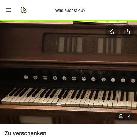
Start
Merkliste
Nachrichten
Anzeige aufgeben
4
Zu verschenken