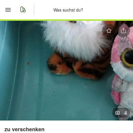
Start
Merkliste
Nachrichten
Anzeige aufgeben
4
zu verschenken