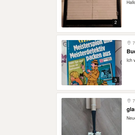
Hall
2
7
Bu
Ich 
3
7
gla
Neue