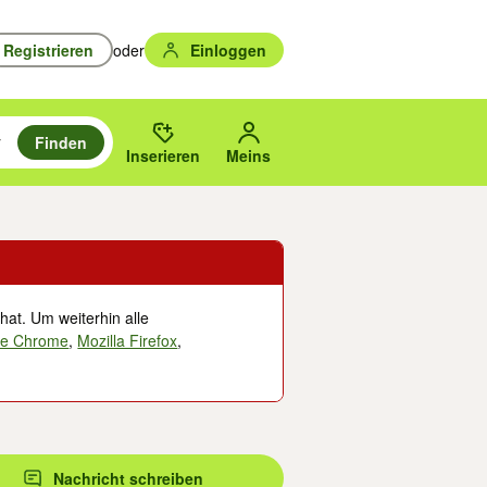
Registrieren
oder
Einloggen
Finden
en durchsuchen und mit Eingabetaste auswählen.
n um zu suchen, oder Vorschläge mit den Pfeiltasten nach oben/unten
des gewählten Orts oder PLZ.
Inserieren
Meins
hat. Um weiterhin alle
le Chrome
,
Mozilla Firefox
,
Nachricht schreiben