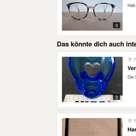
Hab 
3
Das könnte dich auch int
7
Ve
Die 
3
7
Ha