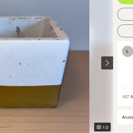
L
107 A
Anzei
1
/2