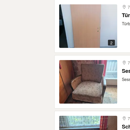
7
Tür
Türb
2
7
Ses
Sess
7
Sch