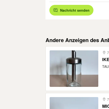
Nachricht senden
Andere Anzeigen des Anb
7
IKE
TAUS
7
MIC