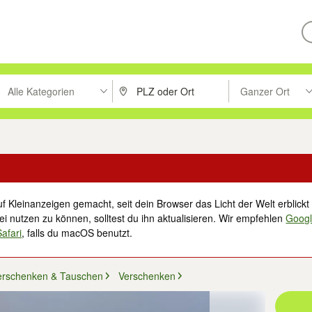
Alle Kategorien
Ganzer Ort
ken um zu suchen, oder Vorschläge mit den Pfeiltasten nach oben/unt
PLZ oder Ort eingeben. Eingabetaste drücke
Suche im Umkreis 
f Kleinanzeigen gemacht, seit dein Browser das Licht der Welt erblickt 
i nutzen zu können, solltest du ihn aktualisieren. Wir empfehlen
Goog
Safari
, falls du macOS benutzt.
erschenken & Tauschen
Verschenken