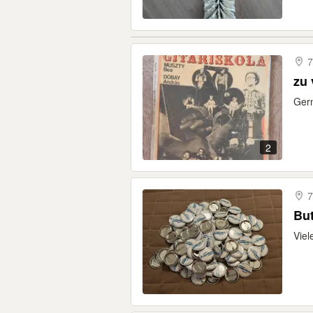
7
zu
Ger
2
7
Bu
Viel