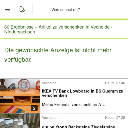
Start
60 Ergebnisse –
Artikel zu verschenken in Vechelde -
Niedersachsen
Merkliste
Die gewünschte Anzeige ist nicht mehr
Nachrichten
verfügbar.
Anzeige aufgeben
Vechelde
Heute, 07:40
IKEA TV Bank Lowboard in BS Querum zu
verschenken
Meine Freundin verschenkt an A
...
2
Vechelde
Heute, 07:25
gut 50 Ytong Backsteine Ziegelsteine