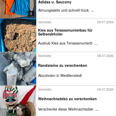
Adidas u. Saucony
Atmungsaktiv und schnell trock
...
3
Vechelde
09.07.2026
Kies aus Terassenunterbau für
Selbstsbholer
Aushub Kies aus Terassenunterb
...
Vechelde
08.07.2026
Randsteine zu verschenken
Abzuholen in Wedtlenstedt
Vechelde
05.07.2026
Weihnachtsdeko zu verschenken
Verschenke diese Weihnachtsdek
...