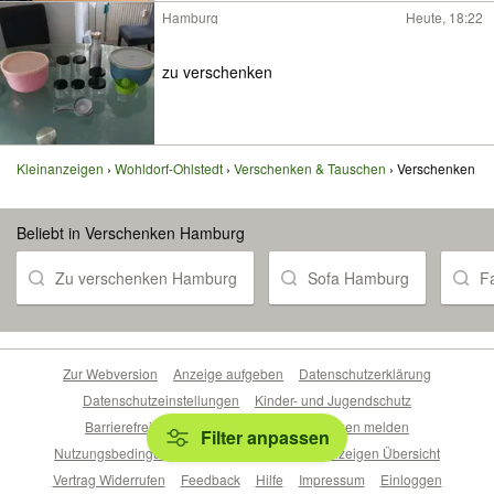
Hamburg
Heute, 18:22
zu verschenken
Kleinanzeigen
Wohldorf-Ohlstedt
Verschenken & Tauschen
Verschenken
Beliebt in Verschenken Hamburg
Zu verschenken Hamburg
Sofa Hamburg
F
Zur Webversion
Anzeige aufgeben
Datenschutzerklärung
Datenschutzeinstellungen
Kinder- und Jugendschutz
Barrierefreiheitserklärung
Sicherheitslücken melden
Filter anpassen
Nutzungsbedingungen
Beliebte Suchen
Anzeigen Übersicht
Vertrag Widerrufen
Feedback
Hilfe
Impressum
Einloggen