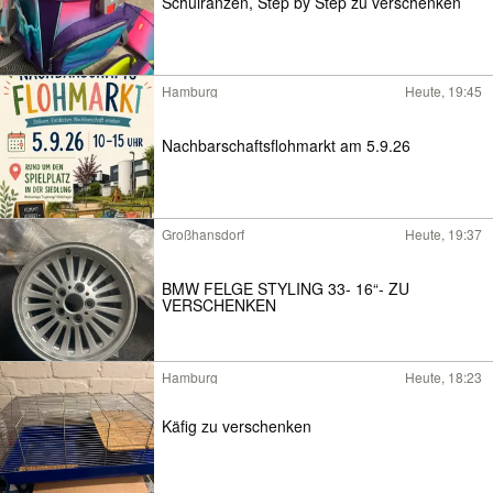
Schulranzen, Step by Step zu verschenken
Hamburg
Heute, 19:45
Nachbarschaftsflohmarkt am 5.9.26
Großhansdorf
Heute, 19:37
BMW FELGE STYLING 33- 16“- ZU
VERSCHENKEN
Hamburg
Heute, 18:23
Käfig zu verschenken