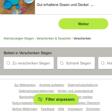
Gut erhaltene Dosen und Deckel
...
Weiter
Kleinanzeigen Siegen
Verschenken & Tauschen
Verschenken
Beliebt in Verschenken Siegen
Zu verschenken Siegen
Schrank Siegen
Ho
Zur Webversion
Anzeige aufgeben
Datenschutzerklärung
Datenschutzeinstellungen
Kinder- und Jugendschutz
Barrierefreiheitserklärung
Sicherheitslücken melden
Filter anpassen
Nutzungsbedingungen
Beliebte Suchen
Anzeigen Übersicht
Vertrag Widerrufen
Feedback
Hilfe
Impressum
Einloggen