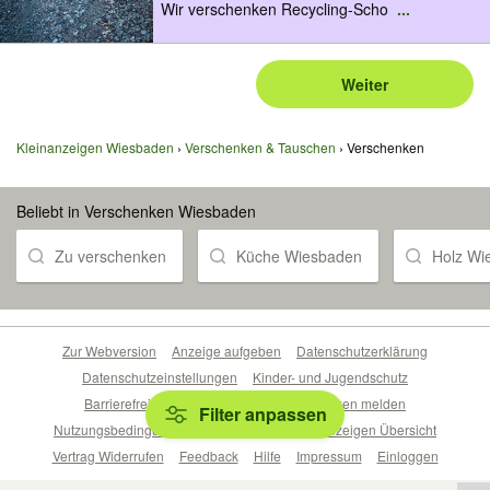
Wir verschenken Recycling-Scho
...
Weiter
Kleinanzeigen Wiesbaden
Verschenken & Tauschen
Verschenken
Beliebt in Verschenken Wiesbaden
Zu verschenken
Küche Wiesbaden
Holz Wi
Zur Webversion
Anzeige aufgeben
Datenschutzerklärung
Datenschutzeinstellungen
Kinder- und Jugendschutz
Barrierefreiheitserklärung
Sicherheitslücken melden
Filter anpassen
Nutzungsbedingungen
Beliebte Suchen
Anzeigen Übersicht
Vertrag Widerrufen
Feedback
Hilfe
Impressum
Einloggen