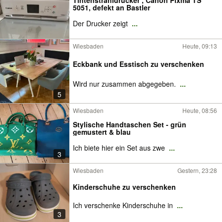
Tintenstrahldrucker , Canon Pixma TS
5051, defekt an Bastler
Der Drucker zeigt
...
Wiesbaden
Heute, 09:13
Eckbank und Esstisch zu verschenken
Wird nur zusammen abgegeben.
...
5
Wiesbaden
Heute, 08:56
Stylische Handtaschen Set - grün
gemustert & blau
Ich biete hier ein Set aus zwe
...
3
Wiesbaden
Gestern, 23:28
Kinderschuhe zu verschenken
Ich verschenke Kinderschuhe in
...
3