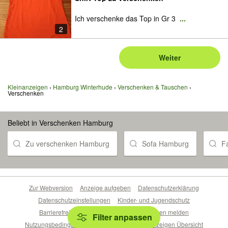
Ich verschenke das Top in Gr 3
...
2
Weiter
Kleinanzeigen
Hamburg Winterhude
Verschenken & Tauschen
Verschenken
Beliebt in Verschenken Hamburg
Zu verschenken Hamburg
Sofa Hamburg
F
Zur Webversion
Anzeige aufgeben
Datenschutzerklärung
Datenschutzeinstellungen
Kinder- und Jugendschutz
Barrierefreiheitserklärung
Sicherheitslücken melden
Filter anpassen
Nutzungsbedingungen
Beliebte Suchen
Anzeigen Übersicht