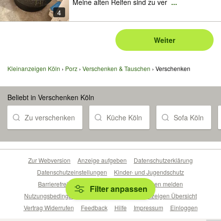
Meine alten Reifen sind zu ver
...
4
Weiter
Kleinanzeigen Köln
Porz
Verschenken & Tauschen
Verschenken
Beliebt in Verschenken Köln
Zu verschenken
Küche Köln
Sofa Köln
Zur Webversion
Anzeige aufgeben
Datenschutzerklärung
Datenschutzeinstellungen
Kinder- und Jugendschutz
Barrierefreiheitserklärung
Sicherheitslücken melden
Filter anpassen
Nutzungsbedingungen
Beliebte Suchen
Anzeigen Übersicht
Vertrag Widerrufen
Feedback
Hilfe
Impressum
Einloggen