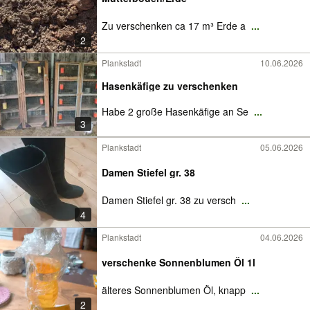
Zu verschenken ca 17 m³ Erde a
...
2
Plankstadt
10.06.2026
Hasenkäfige zu verschenken
Habe 2 große Hasenkäfige an Se
...
3
Plankstadt
05.06.2026
Damen Stiefel gr. 38
Damen Stiefel gr. 38 zu versch
...
4
Plankstadt
04.06.2026
verschenke Sonnenblumen Öl 1l
älteres Sonnenblumen Öl, knapp
...
2