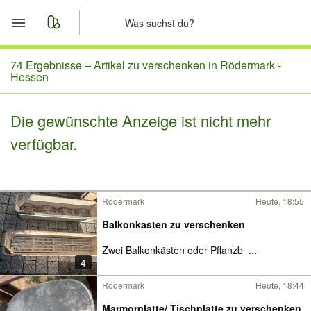
Start
74 Ergebnisse –
Artikel zu verschenken in Rödermark -
Hessen
Merkliste
Die gewünschte Anzeige ist nicht mehr
Nachrichten
verfügbar.
Anzeige aufgeben
Rödermark
Heute, 18:55
Balkonkasten zu verschenken
Zwei Balkonkästen oder Pflanzb
...
4
Rödermark
Heute, 18:44
Marmorplatte/ Tischplatte zu verschenken.