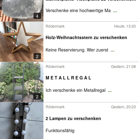
Verschenke eine hochwertige Ma
...
4
Rödermark
Heute, 13:20
Holz-Weihnachtsstern zu verschenken
Keine Reservierung. Wer zuerst
...
2
Rödermark
Gestern, 21:08
M E T A L L R E G A L
Ich verschenke ein Metallregal
...
2
Rödermark
Gestern, 20:23
2 Lampen zu verschenken
Funktionsfähig