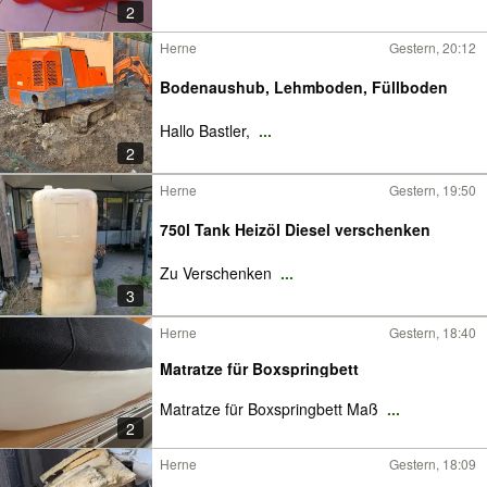
2
Herne
Gestern, 20:12
Bodenaushub, Lehmboden, Füllboden
Hallo Bastler,
...
2
Herne
Gestern, 19:50
750l Tank Heizöl Diesel verschenken
Zu Verschenken
...
3
Herne
Gestern, 18:40
Matratze für Boxspringbett
Matratze für Boxspringbett Maß
...
2
Herne
Gestern, 18:09