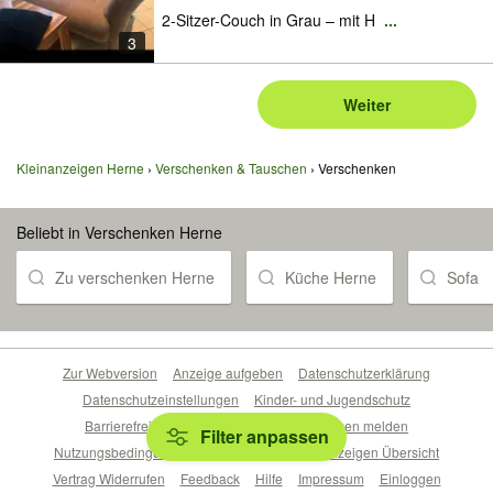
2-Sitzer-Couch in Grau – mit H
...
3
Weiter
Kleinanzeigen Herne
Verschenken & Tauschen
Verschenken
Beliebt in Verschenken Herne
Zu verschenken Herne
Küche Herne
Sofa
Zur Webversion
Anzeige aufgeben
Datenschutzerklärung
Datenschutzeinstellungen
Kinder- und Jugendschutz
Barrierefreiheitserklärung
Sicherheitslücken melden
Filter anpassen
Nutzungsbedingungen
Beliebte Suchen
Anzeigen Übersicht
Vertrag Widerrufen
Feedback
Hilfe
Impressum
Einloggen