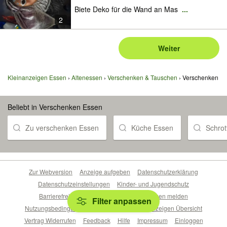
Biete Deko für die Wand an Mas
...
2
Weiter
Kleinanzeigen Essen
Altenessen
Verschenken & Tauschen
Verschenken
Beliebt in Verschenken Essen
Zu verschenken Essen
Küche Essen
Schrot
Zur Webversion
Anzeige aufgeben
Datenschutzerklärung
Datenschutzeinstellungen
Kinder- und Jugendschutz
Barrierefreiheitserklärung
Sicherheitslücken melden
Filter anpassen
Nutzungsbedingungen
Beliebte Suchen
Anzeigen Übersicht
Vertrag Widerrufen
Feedback
Hilfe
Impressum
Einloggen