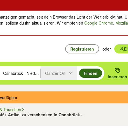
nanzeigen gemacht, seit dein Browser das Licht der Welt erblickt hat. U
n, solltest du ihn aktualisieren. Wir empfehlen
Google Chrome
,
Mozilla
Registrieren
oder
E
Ganzer Ort
Finden
hläge mit den Pfeiltasten nach oben/unten durchsuchen und mit Einga
 oder Ort eingeben. Eingabetaste drücken um zu suchen, oder Vorschl
Inserieren
Suche im Umkreis des gewählten Orts oder PLZ
verfügbar.
 & Tauschen
 461 Artikel zu verschenken in Osnabrück -