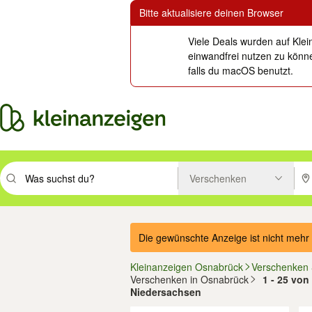
Bitte aktualisiere deinen Browser
Viele Deals wurden auf Klei
einwandfrei nutzen zu könne
falls du macOS benutzt.
Verschenken
Suchbegriff eingeben. Eingabetaste drücken um zu suchen, oder Vorsc
PLZ
Die gewünschte Anzeige ist nicht mehr 
Kleinanzeigen Osnabrück
Verschenken
Verschenken in Osnabrück
1 - 25 von
Niedersachsen