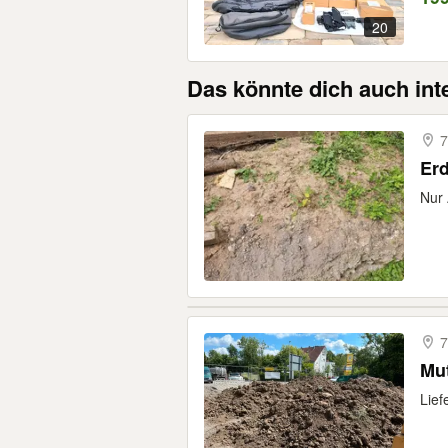
20
Das könnte dich auch int
7
Er
Nur
7
Mu
Lief