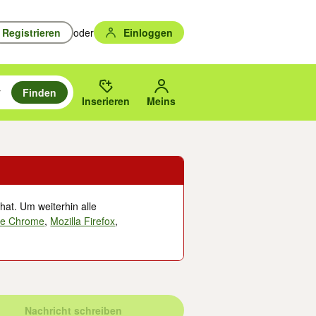
Registrieren
oder
Einloggen
Finden
en durchsuchen und mit Eingabetaste auswählen.
n um zu suchen, oder Vorschläge mit den Pfeiltasten nach oben/unten
des gewählten Orts oder PLZ.
Inserieren
Meins
hat. Um weiterhin alle
le Chrome
,
Mozilla Firefox
,
Nachricht schreiben