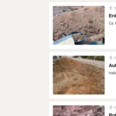
7
Erd
Ca 1
7
Auf
Hall
7
Ro