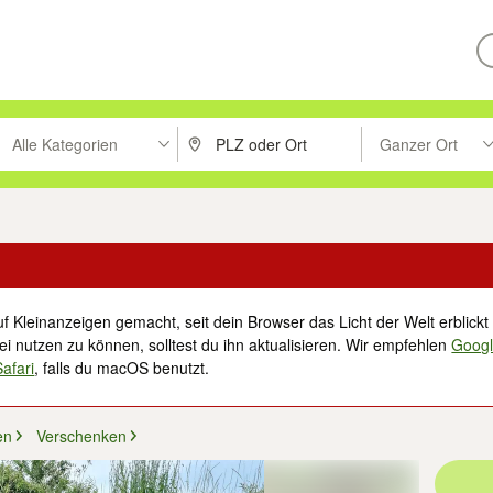
Alle Kategorien
Ganzer Ort
ken um zu suchen, oder Vorschläge mit den Pfeiltasten nach oben/unt
PLZ oder Ort eingeben. Eingabetaste drücke
Suche im Umkreis 
f Kleinanzeigen gemacht, seit dein Browser das Licht der Welt erblickt 
i nutzen zu können, solltest du ihn aktualisieren. Wir empfehlen
Goog
Safari
, falls du macOS benutzt.
en
Verschenken