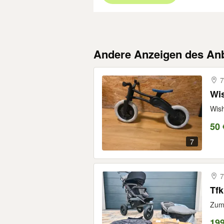
Andere Anzeigen des Anb
7
Wis
Wish
50 
7
7
Tfk
Zum 
19