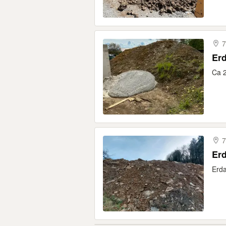
7
Er
Ca 
7
Erd
Erda