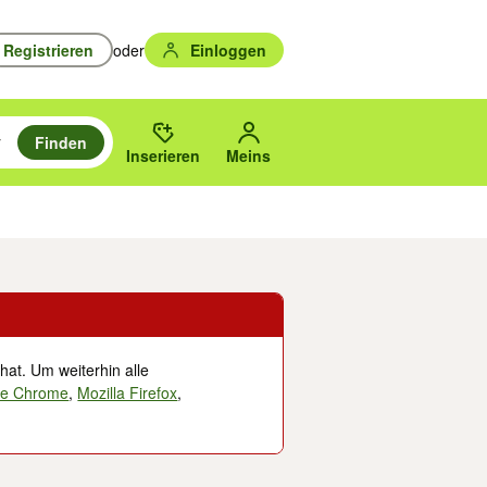
Registrieren
oder
Einloggen
Finden
en durchsuchen und mit Eingabetaste auswählen.
n um zu suchen, oder Vorschläge mit den Pfeiltasten nach oben/unten
des gewählten Orts oder PLZ.
Inserieren
Meins
Musik, Filme & Bücher
Eintrittskarten & Tickets
Dienstleistungen
Versc
hat. Um weiterhin alle
le Chrome
,
Mozilla Firefox
,