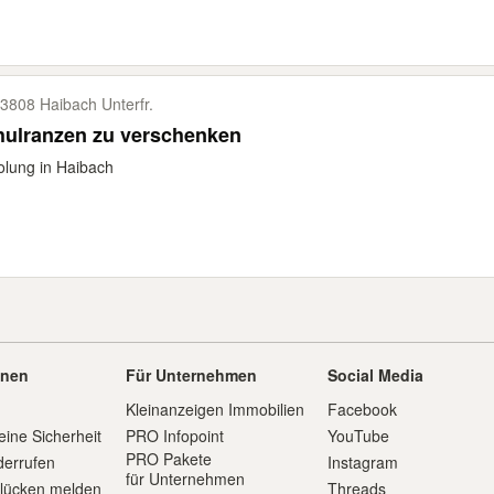
3808 Haibach Unterfr.
hulranzen zu verschenken
lung in Haibach
onen
Für Unternehmen
Social Media
Kleinanzeigen Immobilien
Facebook
eine Sicherheit
PRO Infopoint
YouTube
PRO Pakete
derrufen
Instagram
für Unternehmen
slücken melden
Threads