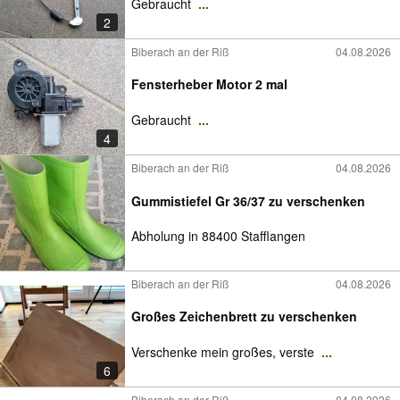
Gebraucht
...
2
Biberach an der Riß
04.08.2026
Fensterheber Motor 2 mal
Gebraucht
...
4
Biberach an der Riß
04.08.2026
Gummistiefel Gr 36/37 zu verschenken
Abholung in 88400 Stafflangen
Biberach an der Riß
04.08.2026
Großes Zeichenbrett zu verschenken
Verschenke mein großes, verste
...
6
Biberach an der Riß
04.08.2026