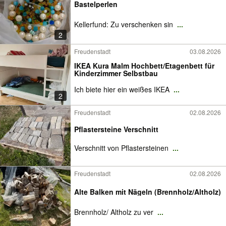
Bastelperlen
Kellerfund: Zu verschenken sin
...
2
Freudenstadt
03.08.2026
IKEA Kura Malm Hochbett/Etagenbett für
Kinderzimmer Selbstbau
Ich biete hier ein weißes IKEA
...
2
Freudenstadt
02.08.2026
Pflastersteine Verschnitt
Verschnitt von Pflastersteinen
...
Freudenstadt
02.08.2026
Alte Balken mit Nägeln (Brennholz/Altholz)
Brennholz/ Altholz zu ver
...