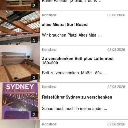
Bunte Paletten (3 blau, 1 dunk
...
3
Konstanz
03.08.2026
altes Mistral Surf Board
Wir brauchen Platz! Altes Mist
...
3
Konstanz
03.08.2026
Zu verschenken Bett plus Lattenrost
180×200
Bett zu verschenken. Maße 180×
...
3
Konstanz
02.08.2026
Reiseführer Sydney zu verschenken
Schaut auch noch in meine ande
...
2
Konstanz
02.08.2026