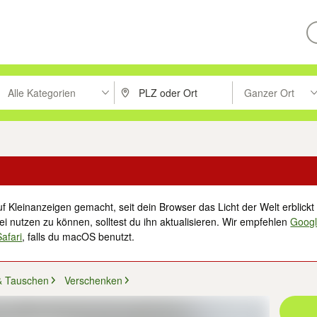
Alle Kategorien
Ganzer Ort
ken um zu suchen, oder Vorschläge mit den Pfeiltasten nach oben/unt
PLZ oder Ort eingeben. Eingabetaste drücke
Suche im Umkreis 
f Kleinanzeigen gemacht, seit dein Browser das Licht der Welt erblickt 
i nutzen zu können, solltest du ihn aktualisieren. Wir empfehlen
Goog
Safari
, falls du macOS benutzt.
& Tauschen
Verschenken