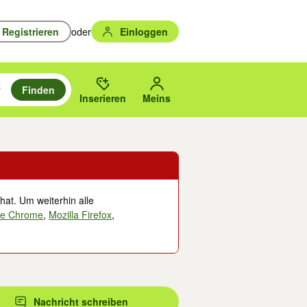
Registrieren
oder
Einloggen
Finden
en durchsuchen und mit Eingabetaste auswählen.
n um zu suchen, oder Vorschläge mit den Pfeiltasten nach oben/unten
des gewählten Orts oder PLZ.
Inserieren
Meins
hat. Um weiterhin alle
le Chrome
,
Mozilla Firefox
,
Nachricht schreiben