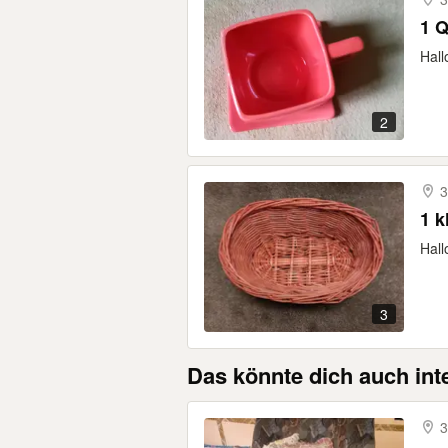
1
Hall
2
3
1 k
Hall
3
Das könnte dich auch int
3