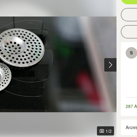
S
287 A
Anzei
1
/2