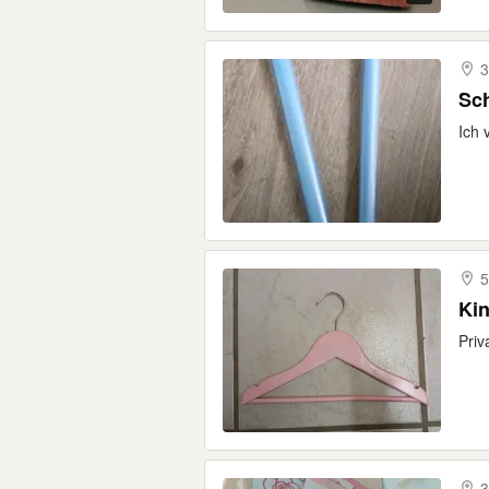
3
Sc
Ich 
5
Ki
Priv
3