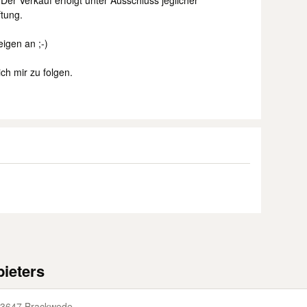
er Verkauf erfolgt unter Ausschluss jeglicher
tung.
igen an ;-)
ch mir zu folgen.
ieters
3647 Brackwede