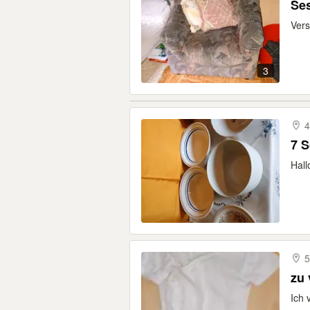
Ses
Vers
3
4
7 S
Hall
5
zu
Ich 