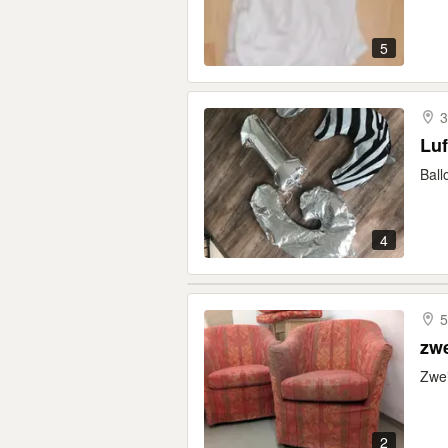
5
3
Luf
Ball
4
5
zwe
Zwei
2