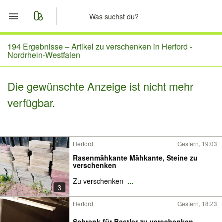
Start
194 Ergebnisse –
Artikel zu verschenken in Herford -
Nordrhein-Westfalen
Merkliste
Die gewünschte Anzeige ist nicht mehr
Nachrichten
verfügbar.
Anzeige aufgeben
Herford
Gestern, 19:03
Rasenmähkante Mähkante, Steine zu
verschenken
Zu verschenken
...
3
Herford
Gestern, 18:23
Schrank für Bastler zu verschenken