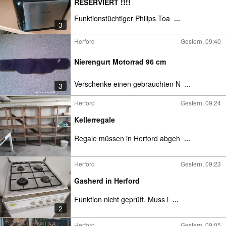
RESERVIERT !!!!
Funktionstüchtiger Philips Toa
...
3
Herford
Gestern, 09:40
Nierengurt Motorrad 96 cm
Verschenke einen gebrauchten N
...
3
Herford
Gestern, 09:24
Kellerregale
Regale müssen in Herford abgeh
...
Herford
Gestern, 09:23
Gasherd in Herford
Funktion nicht geprüft. Muss i
...
2
Herford
Gestern, 09:05